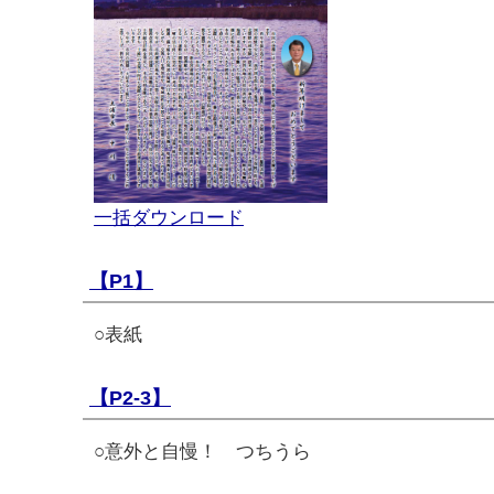
一括ダウンロード
【P1】
○表紙
【P2-3】
○意外と自慢！ つちうら