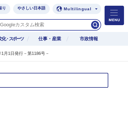
振り
やさしい日本語
Multilingual
M
文化・スポーツ
仕事・産業
市政情報
年1月1日発行－第1186号－