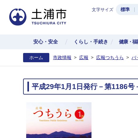
標準
文字サイズ
土浦
安心・安全
くらし・手続き
健康・福
ホーム
市政情報
>
広報
>
広報つちうら
>
バ
平成29年1月1日発行－第1186号