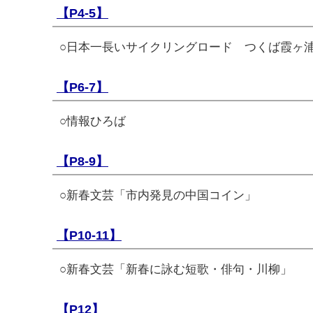
【P4-5】
○日本一長いサイクリングロード つくば霞ヶ
【P6-7】
○情報ひろば
【P8-9】
○新春文芸「市内発見の中国コイン」
【P10-11】
○新春文芸「新春に詠む短歌・俳句・川柳」
【P12】