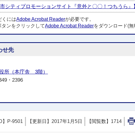
浦市シティプロモーションサイト『意外と〇〇！つちうら』】 [PD
だくには
Adobe Acrobat Reader
が必要です。
ボタンをクリックして
Adobe Acrobat Reader
をダウンロード(無
わせ先
役所（本庁舎 3階）
349・2396
D】
P-9501
【更新日】
2017年1月5日
【閲覧数】
1714