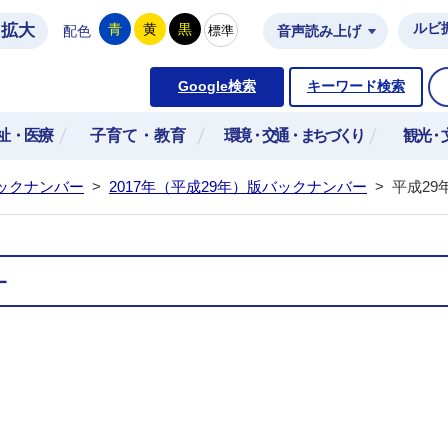
拡大
ルビ
青
黄
黒
標準
配色
音声読み上げ
市公式ホームページ
Google検索
キーワード検索
祉・医療
子育て・教育
環境・交通・まちづくり
観光・
ックナンバー
>
2017年（平成29年）版バックナンバー
>
平成29
－