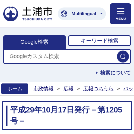
土浦市公式ホームペ
Multilingual
キーワード検索
Google検索
検索について
ホーム
市政情報
>
広報
>
広報つちうら
>
バッ
>
平成29年10月17日発行－第1205
号－