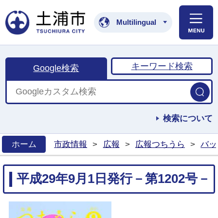
土浦市公式ホームペ
Multilingual
キーワード検索
Google検索
検索について
ホーム
市政情報
>
広報
>
広報つちうら
>
バッ
>
平成29年9月1日発行－第1202号－