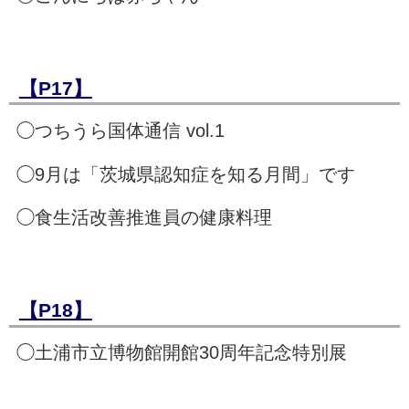
【P17】
◯つちうら国体通信 vol.1
◯9月は「茨城県認知症を知る月間」です
◯食生活改善推進員の健康料理
【P18】
◯土浦市立博物館開館30周年記念特別展