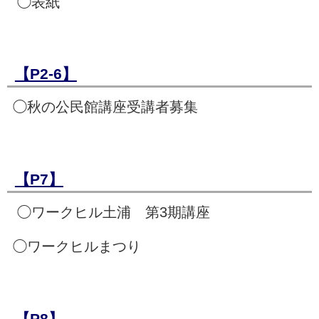
◯表紙
【P2-6】
◯秋の公民館講座受講者募集
【P7】
◯ワークヒル土浦 第3期講座
◯ワークヒルまつり
【P8】