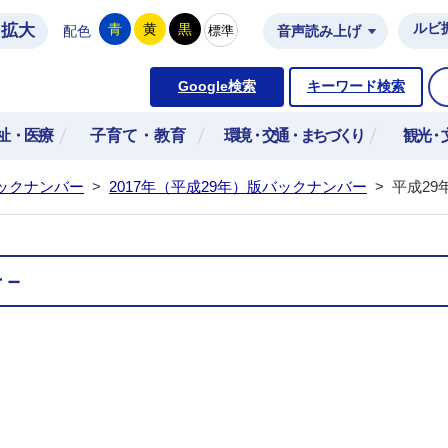
拡大
ルビ
青
黄
黒
標準
配色
音声読み上げ
市公式ホームページ
Google検索
キーワード検索
祉・医療
子育て・教育
環境・交通・まちづくり
観光・
ックナンバー
>
2017年（平成29年）版バックナンバー
>
平成29
号－