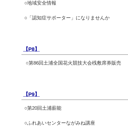
○地域安全情報
○「認知症サポーター」になりませんか
【P8】
○第86回土浦全国花火競技大会桟敷席券販売
【P9】
○第20回土浦薪能
○ふれあいセンターながみね講座