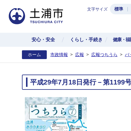
標準
文字サイズ
土浦
安心・安全
くらし・手続き
健康・福
ホーム
市政情報
>
広報
>
広報つちうら
>
バ
平成29年7月18日発行－第1199