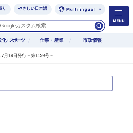
振り
やさしい日本語
Multilingual
M
文化・スポーツ
仕事・産業
市政情報
年7月18日発行－第1199号－