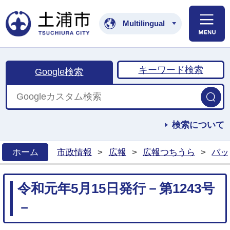
土浦市公式ホームペ
Multilingual
キーワード検索
Google検索
検索について
ホーム
市政情報
>
広報
>
広報つちうら
>
バッ
>
令和元年5月15日発行－第1243号
－