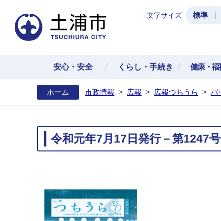
標準
文字サイズ
土浦
安心・安全
くらし・手続き
健康・福
ホーム
市政情報
>
広報
>
広報つちうら
>
バ
令和元年7月17日発行－第1247