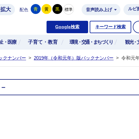
拡大
ルビ
青
黄
黒
標準
配色
音声読み上げ
市公式ホームページ
Google検索
キーワード検索
祉・医療
子育て・教育
環境・交通・まちづくり
観光・
ックナンバー
>
2019年（令和元年）版バックナンバー
>
令和元年
号－