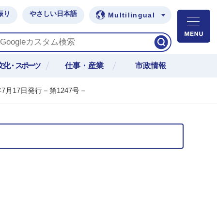
振り
やさしい日本語
Multilingual
M
文化・スポーツ
仕事・産業
市政情報
7月17日発行－第1247号－