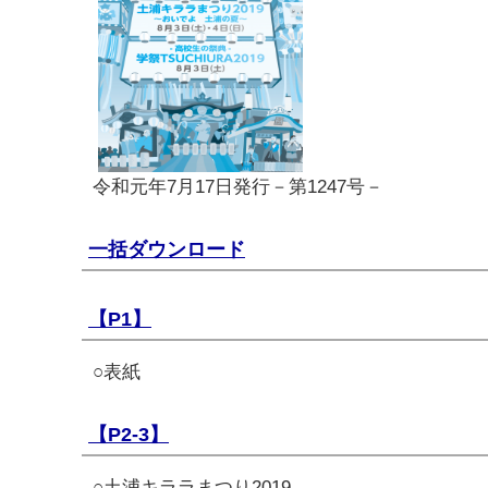
令和元年7月17日発行－第1247号－
一括ダウンロード
【P1】
○表紙
【P2-3】
○土浦キララまつり2019