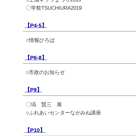
〇学祭TSUCHIURA2019
【P4-5】
○情報ひろば
【P6-8】
○市政のお知らせ
【P9】
〇塙 賢三 展
○ふれあいセンターながみね講座
【P10】