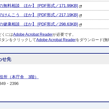
無料相談 ほか】 [PDF形式／171.99KB]
けんこう ほか】 [PDF形式／217.19KB]
健康相談 ほか】 [PDF形式／298.63KB]
だくには
Adobe Acrobat Reader
が必要です。
ボタンをクリックして
Adobe Acrobat Reader
をダウンロード(無
わせ先
役所（本庁舎 3階）
349・2396