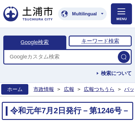
土浦市公式ホームペ
Multilingual
キーワード検索
Google検索
検索について
ホーム
市政情報
>
広報
>
広報つちうら
>
バッ
>
令和元年7月2日発行－第1246号－