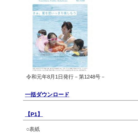
令和元年8月1日発行－第1248号－
一括ダウンロード
【P1】
○表紙