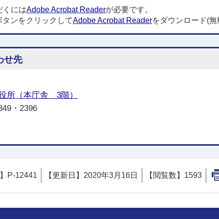
だくには
Adobe Acrobat Reader
が必要です。
ボタンをクリックして
Adobe Acrobat Reader
をダウンロード(無
わせ先
役所（本庁舎 3階）
349・2396
D】
P-12441
【更新日】
2020年3月16日
【閲覧数】
1593