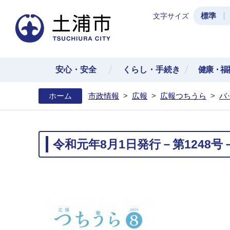
標準
文字サイズ
土浦
安心・安全
くらし・手続き
健康・福
ホーム
市政情報
>
広報
>
広報つちうら
>
バ
令和元年8月1日発行－第1248号