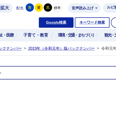
拡大
ルビ
青
黄
黒
標準
配色
音声読み上げ
市公式ホームページ
Google検索
キーワード検索
祉・医療
子育て・教育
環境・交通・まちづくり
観光・
ックナンバー
>
2019年（令和元年）版バックナンバー
>
令和元年
－