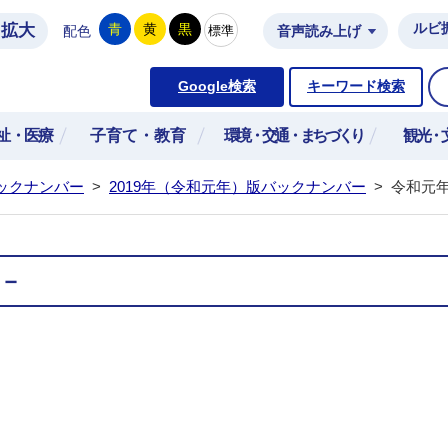
拡大
ルビ
青
黄
黒
標準
配色
音声読み上げ
市公式ホームページ
Google検索
キーワード検索
祉・医療
子育て・教育
環境・交通・まちづくり
観光・
ックナンバー
>
2019年（令和元年）版バックナンバー
>
令和元年
号－