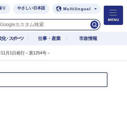
振り
やさしい日本語
Multilingual
M
文化・スポーツ
仕事・産業
市政情報
11月1日発行－第1254号－