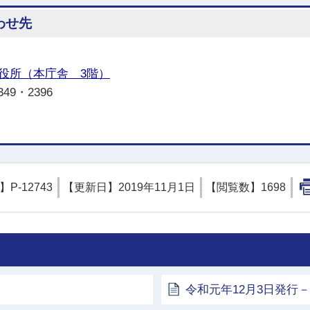
わせ先
役所（本庁舎 3階）
349・2396
D】
P-12743
【更新日】
2019年11月1日
【閲覧数】
1698
令和元年12月3日発行－