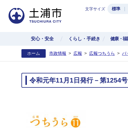
標準
文字サイズ
土浦
安心・安全
くらし・手続き
健康・福
ホーム
市政情報
>
広報
>
広報つちうら
>
バ
令和元年11月1日発行－第1254