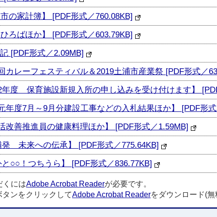
の家計簿】 [PDF形式／760.08KB]
ろばほか】 [PDF形式／603.79KB]
[PDF形式／2.09MB]
回カレーフェスティバル＆2019土浦市産業祭 [PDF形式／630.
2年度 保育施設新規入所の申し込みを受け付けます】 [PDF形式
元年度7月～9月分建設工事などの入札結果ほか】 [PDF形式／1
活改善推進員の健康料理ほか】 [PDF形式／1.59MB]
発 未来への伝承】 [PDF形式／775.64KB]
○○！つちうら】 [PDF形式／836.77KB]
だくには
Adobe Acrobat Reader
が必要です。
ボタンをクリックして
Adobe Acrobat Reader
をダウンロード(無