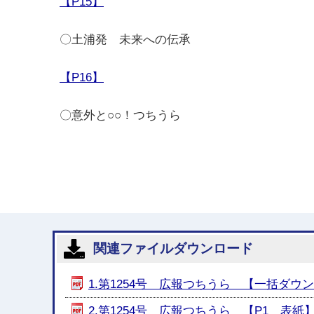
【P15】
〇土浦発 未来への伝承
【P16】
〇意外と○○！つちうら
関連ファイルダウンロード
1.第1254号 広報つちうら 【一括ダウンロー
2.第1254号 広報つちうら 【P1 表紙】 [