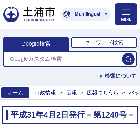
土浦市公式ホームペ
Multilingual
キーワード検索
Google検索
検索について
ホーム
市政情報
>
広報
>
広報つちうら
>
バッ
>
平成31年4月2日発行－第1240号－