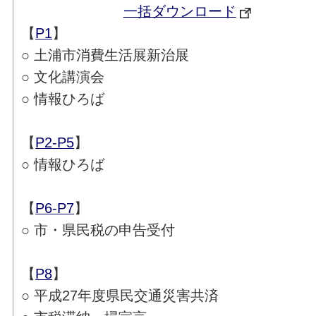
一括ダウンロード
【
P1
】
○ 土浦市消費生活展新治展
○ 文化講演会
○ 情報ひろば
【
P2-P5
】
○ 情報ひろば
【
P6-P7
】
○ 市・県民税の申告受付
【
P8
】
○ 平成27年度県民交通災害共済