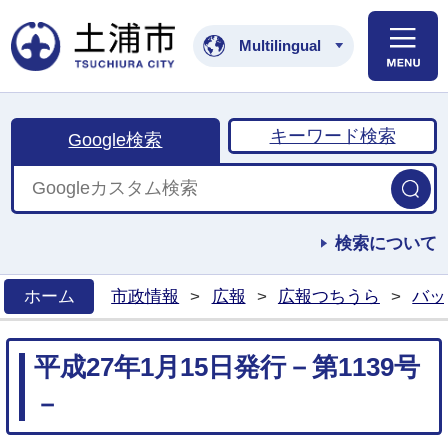
土浦市公式ホームペ
Multilingual
キーワード検索
Google検索
検索について
ホーム
市政情報
>
広報
>
広報つちうら
>
バッ
>
平成27年1月15日発行－第1139号
－