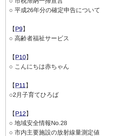
○ 市税滞納一掃宣言
○ 平成26年分の確定申告について
【
P9
】
○ 高齢者福祉サービス
【
P10
】
○ こんにちは赤ちゃん
【
P11
】
○2月子育てひろば
【
P12
】
○ 地域安全情報No.28
○ 市内主要施設の放射線量測定値