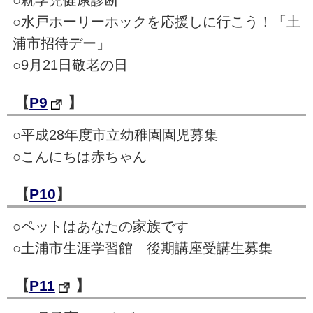
○水戸ホーリーホックを応援しに行こう！「土
浦市招待デー」
○9月21日敬老の日
【
P9
】
○平成28年度市立幼稚園園児募集
○こんにちは赤ちゃん
【
P10
】
○ペットはあなたの家族です
○土浦市生涯学習館 後期講座受講生募集
【
P11
】