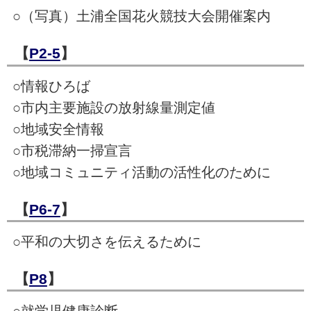
○（写真）土浦全国花火競技大会開催案内
【
P2-5
】
○情報ひろば
○市内主要施設の放射線量測定値
○地域安全情報
○市税滞納一掃宣言
○地域コミュニティ活動の活性化のために
【
P6-7
】
○平和の大切さを伝えるために
【
P8
】
○就学児健康診断