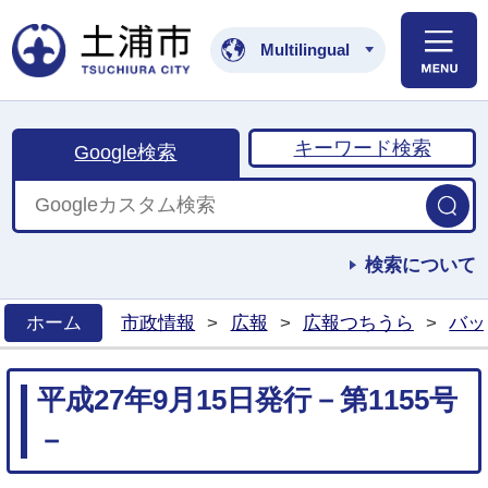
土浦市公式ホームペ
Multilingual
キーワード検索
Google検索
検索について
ホーム
市政情報
>
広報
>
広報つちうら
>
バッ
>
平成27年9月15日発行－第1155号
－