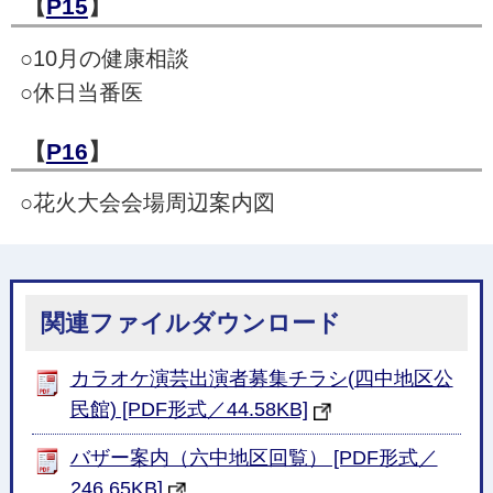
【
P15
】
○10月の健康相談
○休日当番医
【
P16
】
○花火大会会場周辺案内図
関連ファイルダウンロード
カラオケ演芸出演者募集チラシ(四中地区公
民館) [PDF形式／44.58KB]
バザー案内（六中地区回覧） [PDF形式／
246.65KB]