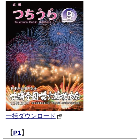
一括ダウンロード
【
P1
】