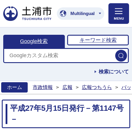
土浦市公式ホームペ
Multilingual
キーワード検索
Google検索
検索について
ホーム
市政情報
>
広報
>
広報つちうら
>
バッ
>
平成27年5月15日発行－第1147号
－