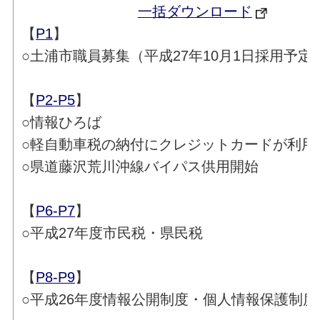
一括ダウンロード
【
P1
】
○土浦市職員募集（平成27年10月1日採用予定
【
P2-P5
】
○情報ひろば
○軽自動車税の納付にクレジットカードが利用
○県道藤沢荒川沖線バイパス供用開始
【
P6-P7
】
○平成27年度市民税・県民税
【
P8-P9
】
○平成26年度情報公開制度・個人情報保護制