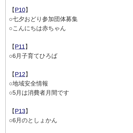
【
P10
】
○七夕おどり参加団体募集
○こんにちは赤ちゃん
【
P11
】
○6月子育てひろば
【
P12
】
○地域安全情報
○5月は消費者月間です
【
P13
】
○6月のとしょかん