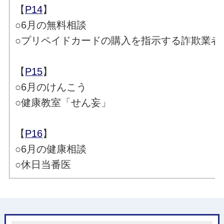
【
P14
】
○6月の無料相談
○プリペイドカードの購入を指示する詐欺業者
【
P15
】
○6月のけんこう
○健康教室「せん妄」
【
P16
】
○6月の健康相談
○休日当番医