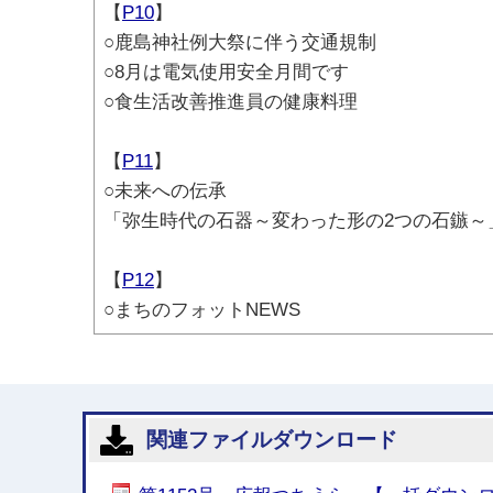
【
P10
】
○鹿島神社例大祭に伴う交通規制
○8月は電気使用安全月間です
○食生活改善推進員の健康料理
【
P11
】
○未来への伝承
「弥生時代の石器～変わった形の2つの石鏃～
【
P12
】
○まちのフォットNEWS
関連ファイルダウンロード