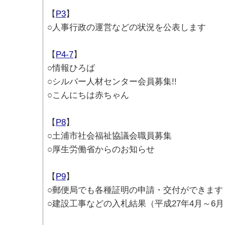
【
P3
】
○人事行政の運営などの状況を公表します
【
P4-7
】
○情報ひろば
○シルバー人材センター会員募集!!
○こんにちは赤ちゃん
【
P8
】
○土浦市社会福祉協議会職員募集
○厚生労働省からのお知らせ
【
P9
】
○郵便局でも各種証明の申請・交付ができます
○建設工事などの入札結果（平成27年4月～6月