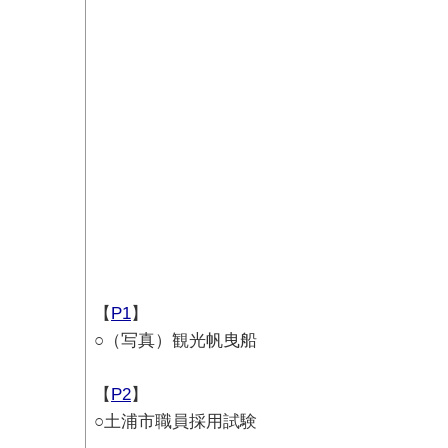
【
P1
】
○（写真）観光帆曳船
【
P2
】
○土浦市職員採用試験