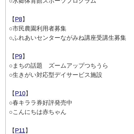
○水郷体育館スポーツプログラム
【
P8
】
○市民農園利用者募集
○ふれあいセンターながみね講座受講生募集
【
P9
】
○まちの話題 ズームアップつちうら
○生きがい対応型デイサービス施設
【
P10
】
○春キララ券好評発売中
○こんにちは赤ちゃん
【
P11
】