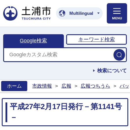
土浦市公式ホームペ
Multilingual
キーワード検索
Google検索
検索について
ホーム
市政情報
>
広報
>
広報つちうら
>
バッ
>
平成27年2月17日発行－第1141号
－