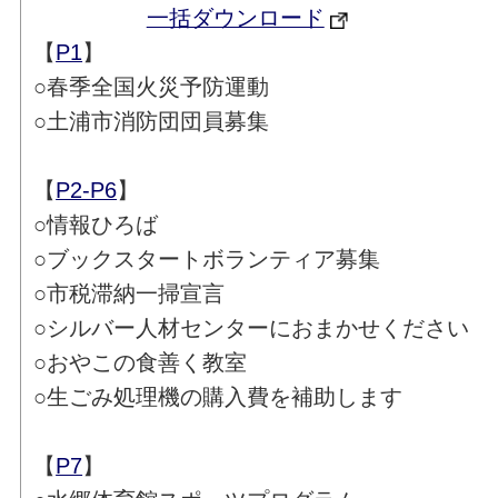
一括ダウンロード
【
P1
】
○春季全国火災予防運動
○土浦市消防団団員募集
【
P2-P6
】
○情報ひろば
○ブックスタートボランティア募集
○市税滞納一掃宣言
○シルバー人材センターにおまかせください
○おやこの食善く教室
○生ごみ処理機の購入費を補助します
【
P7
】