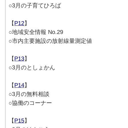
○3月の子育てひろば
【
P12
】
○地域安全情報 No.29
○市内主要施設の放射線量測定値
【
P13
】
○3月のとしょかん
【
P14
】
○3月の無料相談
○協働のコーナー
【
P15
】