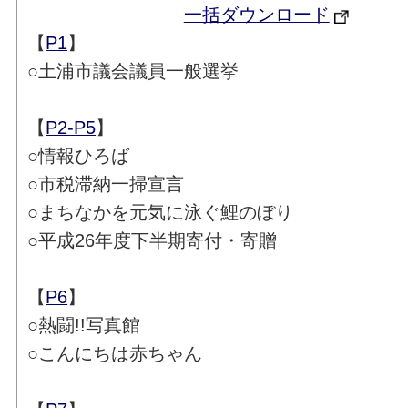
一括ダウンロード
【
P1
】
○土浦市議会議員一般選挙
【
P2-P5
】
○情報ひろば
○市税滞納一掃宣言
○まちなかを元気に泳ぐ鯉のぼり
○平成26年度下半期寄付・寄贈
【
P6
】
○熱闘!!写真館
○こんにちは赤ちゃん