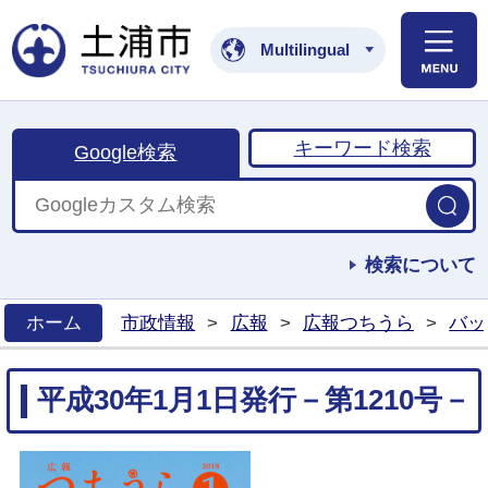
土浦市公式ホームペ
Multilingual
キーワード検索
Google検索
検索について
ホーム
市政情報
>
広報
>
広報つちうら
>
バッ
>
平成30年1月1日発行－第1210号－