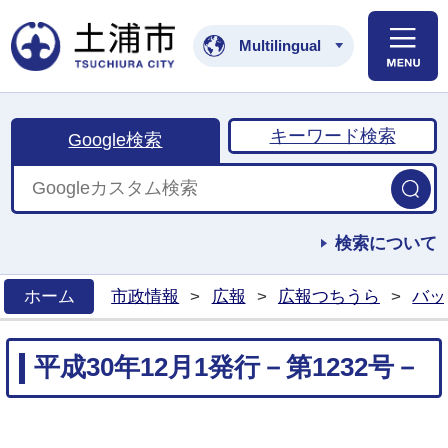
土浦市公式ホームペ
Multilingual
キーワード検索
Google検索
検索について
ホーム
市政情報
>
広報
>
広報つちうら
>
バッ
>
平成30年12月1発行－第1232号－