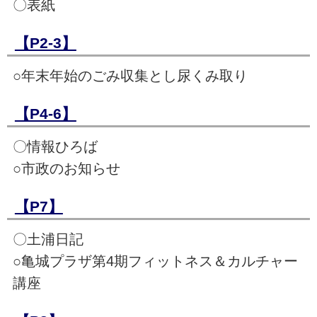
〇表紙
【P2-3】
○年末年始のごみ収集とし尿くみ取り
【P4-6】
〇情報ひろば
○市政のお知らせ
【P7】
〇土浦日記
○亀城プラザ第4期フィットネス＆カルチャー
講座