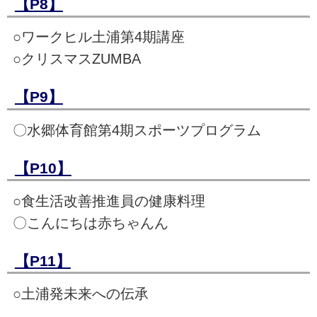
【P8】
○ワークヒル土浦第4期講座
○クリスマスZUMBA
【P9】
〇水郷体育館第4期スポーツプログラム
【P10】
○食生活改善推進員の健康料理
〇こんにちは赤ちゃんん
【P11】
○土浦発未来への伝承