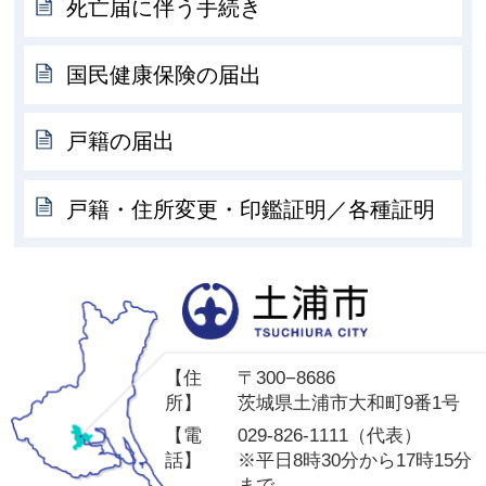
死亡届に伴う手続き
国民健康保険の届出
戸籍の届出
戸籍・住所変更・印鑑証明／各種証明
土
【住
〒300−8686
所】
茨城県土浦市大和町9番1号
【電
029-826-1111（代表）
話】
※平日8時30分から17時15分
まで