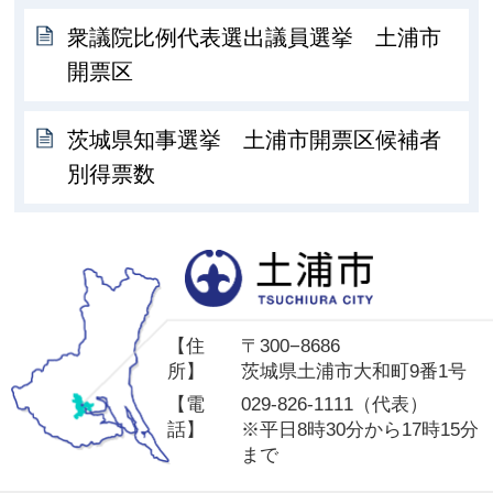
衆議院比例代表選出議員選挙 土浦市
開票区
茨城県知事選挙 土浦市開票区候補者
別得票数
土
【住
〒300−8686
所】
茨城県土浦市大和町9番1号
【電
029-826-1111（代表）
話】
※平日8時30分から17時15分
まで