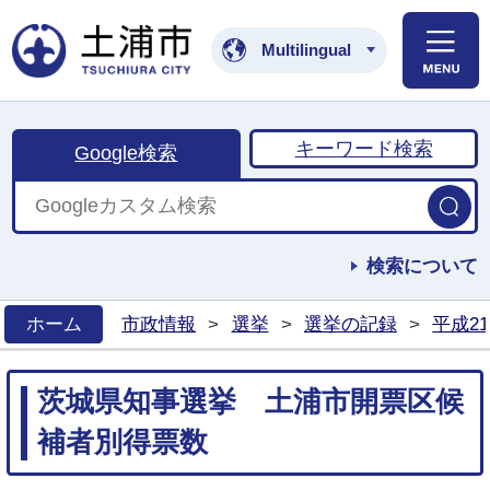
土浦市公式ホームペ
Multilingual
キーワード検索
Google検索
検索について
ホーム
市政情報
>
選挙
>
選挙の記録
>
平成2
>
茨城県知事選挙 土浦市開票区候
補者別得票数