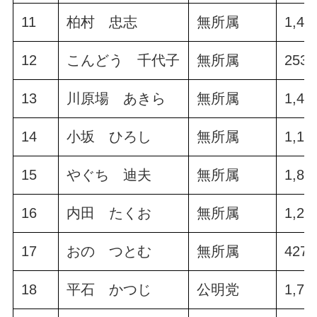
11
柏村 忠志
無所属
1,45
12
こんどう 千代子
無所属
253.
13
川原場 あきら
無所属
1,49
14
小坂 ひろし
無所属
1,13
15
やぐち 迪夫
無所属
1,88
16
内田 たくお
無所属
1,27
17
おの つとむ
無所属
427.
18
平石 かつじ
公明党
1,71