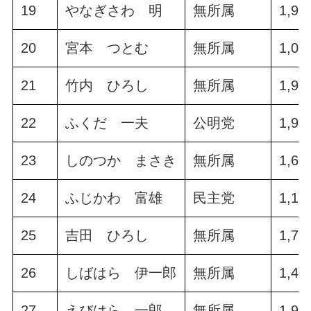
19
やなぎさわ 明
無所属
1,92
20
宮本 つとむ
無所属
1,01
21
竹内 ひろし
無所属
1,97
22
ふくだ 一夫
公明党
1,93
23
しのつか まさき
無所属
1,65
24
ふじかわ 富雄
民主党
1,15
25
吉田 ひろし
無所属
1,79
26
しばはら 伊一郎
無所属
1,44
27
えびはら 一郎
無所属
1,99