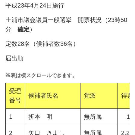
平成23年4月24日施行
土浦市議会議員一般選挙 開票状況（23時50
分
確定
）
定数28名（候補者数36名）
届出順
※表は横スクロールできます。
受理
候補者氏名
党派
得票
番号
1
折本 明
無所属
1,7
2
矢口 きよし
無所属
2,23