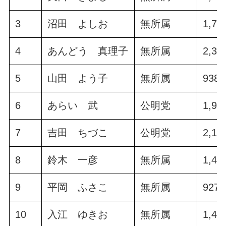
3
沼田 よしお
無所属
1,72
4
あんどう 真理子
無所属
2,34
5
山田 よう子
無所属
938.
6
あらい 武
公明党
1,95
7
吉田 ちづこ
公明党
2,10
8
鈴木 一彦
無所属
1,40
9
平岡 ふさこ
無所属
927.
10
入江 ゆきお
無所属
1,45