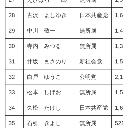
28
古沢 よしゆき
日本共産党
1,61
29
中川 敬一
無所属
1,42
30
寺内 みつる
無所属
1,34
31
井坂 まさのり
新社会党
1,53
32
白戸 ゆうこ
公明党
2,12
33
松本 しげお
無所属
1,55
34
久松 たけし
日本共産党
1,65
35
石引 きよし
無所属
521.