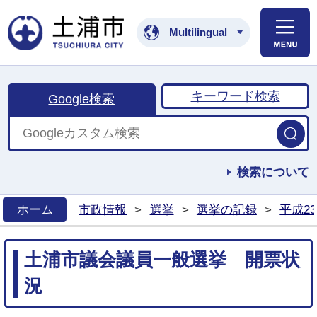
土浦市公式ホームペ
Multilingual
キーワード検索
Google検索
検索について
ホーム
市政情報
>
選挙
>
選挙の記録
>
平成2
>
土浦市議会議員一般選挙 開票状
況