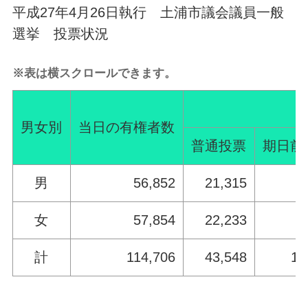
平成27年4月26日執行 土浦市議会議員一般
選挙 投票状況
※表は横スクロールできます。
男女別
当日の有権者数
普通投票
期日前
男
56,852
21,315
5
女
57,854
22,233
6
計
114,706
43,548
11