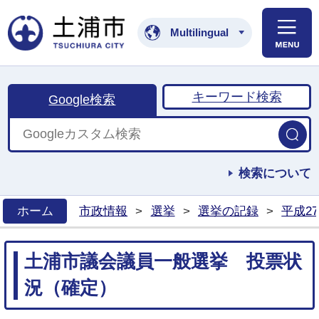
土浦市公式ホームペ
Multilingual
キーワード検索
Google検索
検索について
ホーム
市政情報
>
選挙
>
選挙の記録
>
平成2
>
土浦市議会議員一般選挙 投票状
況（確定）