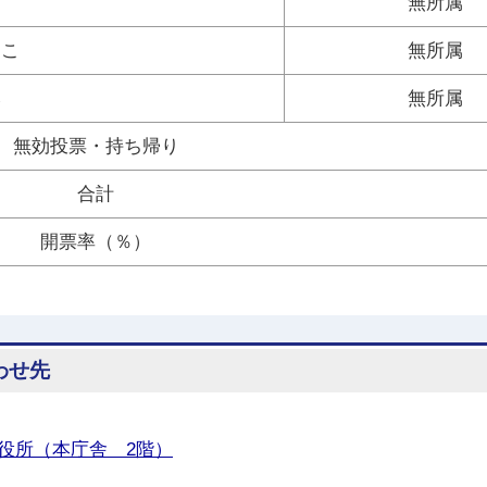
る
無所属
ひこ
無所属
み
無所属
無効投票・持ち帰り
合計
開票率（％）
わせ先
役所（本庁舎 2階）