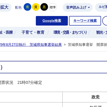
拡大
ルビ
青
黄
黒
標準
配色
音声読み上げ
市公式ホームページ
Google検索
キーワード検索
祉・医療
子育て・教育
環境・交通・まちづくり
観光・
29年8月27日執行 茨城県知事選挙結果
>
茨城県知事選挙 開票
）
票状況 21時07分確定
政党