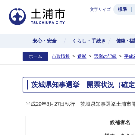
標準
文字サイズ
土浦
安心・安全
くらし・手続き
健康・福
ホーム
市政情報
>
選挙
>
選挙の記録
>
平成
茨城県知事選挙 開票状況（確定
平成29年8月27日執行 茨城県知事選挙土浦市開
候補者名