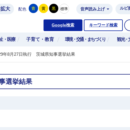
拡大
ルビ
青
黄
黒
標準
配色
音声読み上げ
市公式ホームページ
Google検索
キーワード検索
祉・医療
子育て・教育
環境・交通・まちづくり
観光・
29年8月27日執行 茨城県知事選挙結果
知事選挙結果