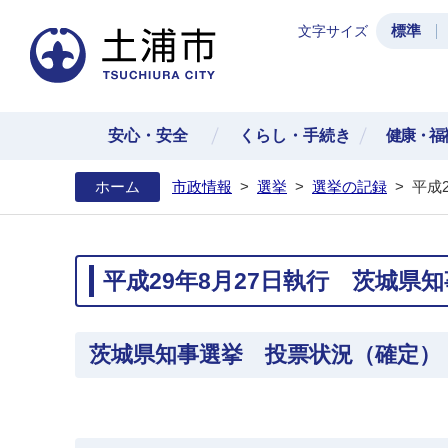
標準
文字サイズ
土浦
安心・安全
くらし・手続き
健康・福
ホーム
市政情報
>
選挙
>
選挙の記録
>
平成
平成29年8月27日執行 茨城県
茨城県知事選挙 投票状況（確定）