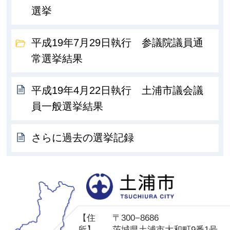
選挙
平成19年7月29日執行 参議院議員通
常選挙結果
平成19年4月22日執行 土浦市議会議
員一般選挙結果
さらに過去の選挙記録
土
【住
〒300−8686
所】
茨城県土浦市大和町9番1号