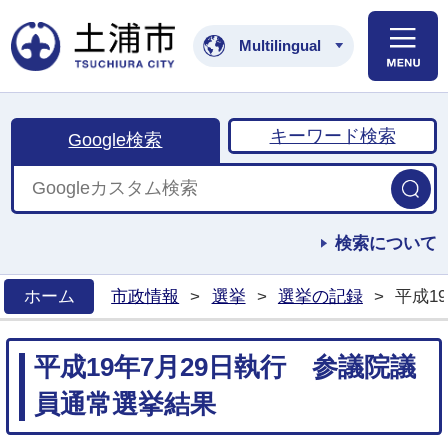
土浦市公式ホームペ
Multilingual
キーワード検索
Google検索
検索について
ホーム
市政情報
>
選挙
>
選挙の記録
>
平成1
>
平成19年7月29日執行 参議院議
員通常選挙結果