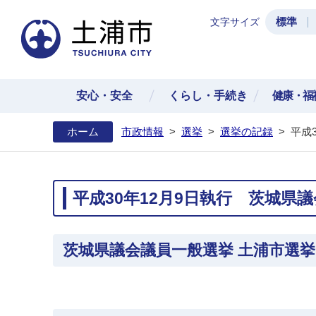
標準
文字サイズ
土浦
安心・安全
くらし・手続き
健康・福
ホーム
市政情報
>
選挙
>
選挙の記録
>
平成
平成30年12月9日執行 茨城県
茨城県議会議員一般選挙 土浦市選