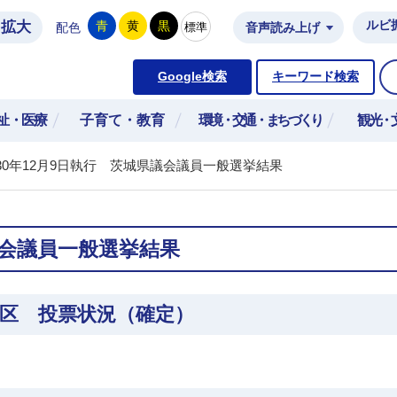
拡大
ルビ
青
黄
黒
標準
配色
音声読み上げ
市公式ホームページ
Google検索
キーワード検索
祉・医療
子育て・教育
環境・交通・まちづくり
観光・
30年12月9日執行 茨城県議会議員一般選挙結果
議会議員一般選挙結果
挙区 投票状況（確定）