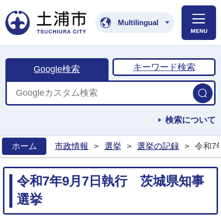
土浦市公式ホームペ
Multilingual
キーワード検索
Google検索
検索について
ホーム
市政情報
>
選挙
>
選挙の記録
>
令和7
>
令和7年9月7日執行 茨城県知事
選挙