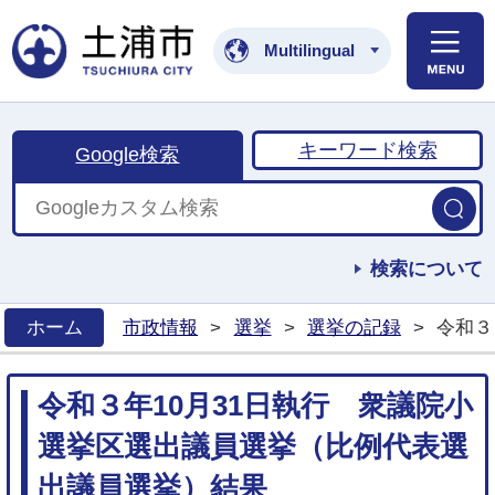
土浦市公式ホームペ
Multilingual
キーワード検索
Google検索
検索について
ホーム
市政情報
>
選挙
>
選挙の記録
>
令和３
>
令和３年10月31日執行 衆議院小
選挙区選出議員選挙（比例代表選
出議員選挙）結果