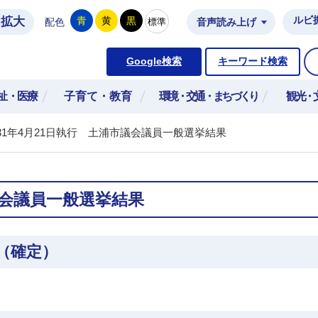
拡大
ルビ
青
黄
黒
標準
配色
音声読み上げ
市公式ホームページ
Google検索
キーワード検索
祉・医療
子育て・教育
環境・交通・まちづくり
観光・
31年4月21日執行 土浦市議会議員一般選挙結果
議会議員一般選挙結果
（確定）