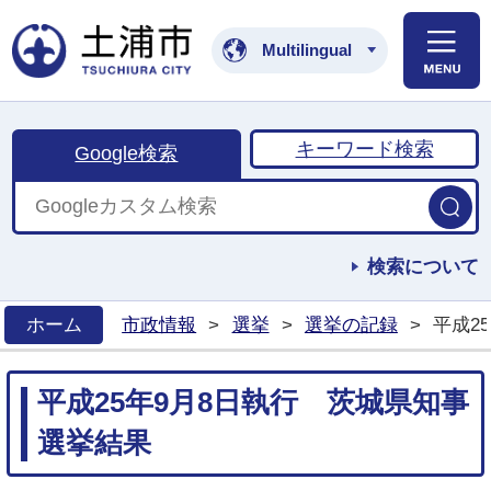
土浦市公式ホームペ
Multilingual
キーワード検索
Google検索
検索について
ホーム
市政情報
>
選挙
>
選挙の記録
>
平成2
>
平成25年9月8日執行 茨城県知事
選挙結果