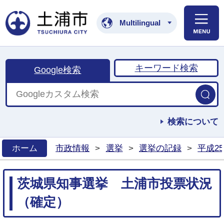
土浦市公式ホームペ
Multilingual
キーワード検索
Google検索
検索について
ホーム
市政情報
>
選挙
>
選挙の記録
>
平成2
>
茨城県知事選挙 土浦市投票状況
（確定）