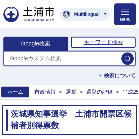
土浦市公式ホームペ
Multilingual
キーワード検索
Google検索
検索について
ホーム
市政情報
>
選挙
>
選挙の記録
>
平成2
>
茨城県知事選挙 土浦市開票区候
補者別得票数