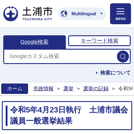
土浦市公式ホームペ
Multilingual
キーワード検索
Google検索
検索について
ホーム
市政情報
>
選挙
>
選挙の記録
>
令和5
>
令和5年4月23日執行 土浦市議会
議員一般選挙結果