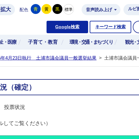
拡大
ルビ
青
黄
黒
標準
配色
音声読み上げ
市公式ホームページ
Google検索
キーワード検索
祉・医療
子育て・教育
環境・交通・まちづくり
観光・
5年4月23日執行 土浦市議会議員一般選挙結果
>
土浦市議会議員
況（確定）
挙 投票状況
ルしてご覧ください）