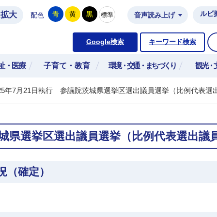
拡大
ルビ
青
黄
黒
標準
配色
音声読み上げ
市公式ホームページ
Google検索
キーワード検索
祉・医療
子育て・教育
環境・交通・まちづくり
観光・
25年7月21日執行 参議院茨城県選挙区選出議員選挙（比例代表選
院茨城県選挙区選出議員選挙（比例代表選出議
況（確定）