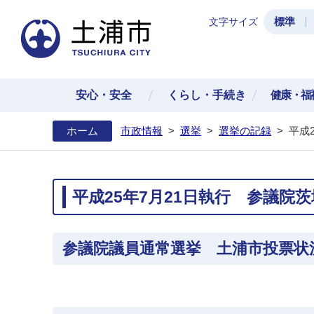
標準
文字サイズ
土浦
安心・安全
くらし・手続き
健康・福
ホーム
市政情報
>
選挙
>
選挙の記録
>
平成
平成25年7月21日執行 参議
参議院議員通常選挙 土浦市投票状