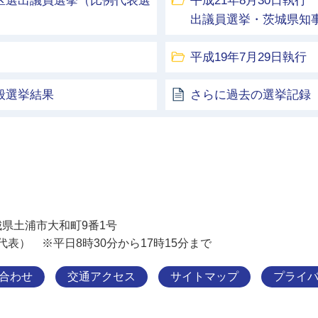
挙区選出議員選挙（比例代表選
平成21年8月30日執
出議員選挙・茨城県知
平成19年7月29日執
般選挙結果
さらに過去の選挙記録
土浦市
 茨城県土浦市大和町9番1号
11（代表） ※平日8時30分から17時15分まで
合わせ
交通アクセス
サイトマップ
プライ