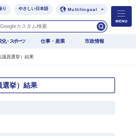
振り
やさしい日本語
Multilingual
M
文化・スポーツ
仕事・産業
市政情報
出議員選挙）結果
員選挙）結果