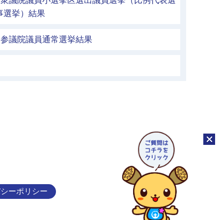
行 衆議院議員小選挙区選出議員選挙（比例代表選
事選挙）結果
行 参議院議員通常選挙結果
チャッ
バシーポリシー