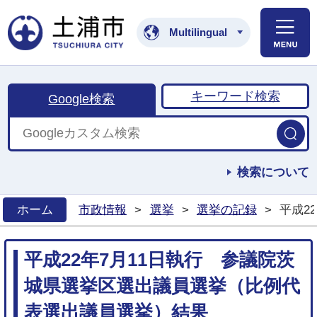
土浦市公式ホームペ
Multilingual
キーワード検索
Google検索
検索について
ホーム
市政情報
>
選挙
>
選挙の記録
>
平成2
>
平成22年7月11日執行 参議院茨
城県選挙区選出議員選挙（比例代
表選出議員選挙）結果