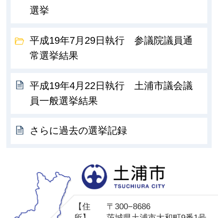
選挙
平成19年7月29日執行 参議院議員通
常選挙結果
平成19年4月22日執行 土浦市議会議
員一般選挙結果
さらに過去の選挙記録
土
【住
〒300−8686
所】
茨城県土浦市大和町9番1号