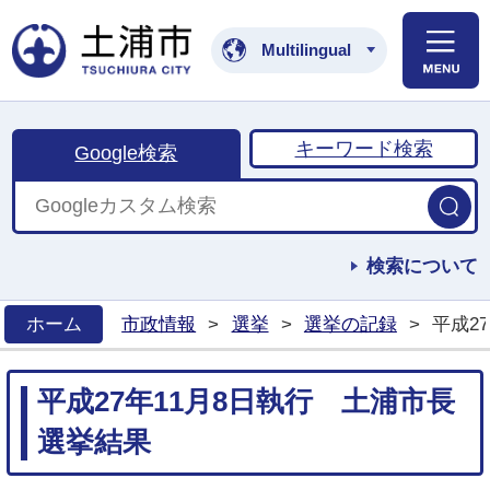
土浦市公式ホームペ
Multilingual
キーワード検索
Google検索
検索について
ホーム
市政情報
>
選挙
>
選挙の記録
>
平成2
>
平成27年11月8日執行 土浦市長
選挙結果