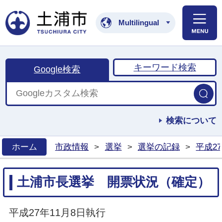
土浦市公式ホームペ
Multilingual
キーワード検索
Google検索
検索について
ホーム
市政情報
>
選挙
>
選挙の記録
>
平成2
>
土浦市長選挙 開票状況（確定）
平成27年11月8日執行