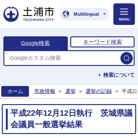
土浦市公式ホームペ
Multilingual
キーワード検索
Google検索
検索について
ホーム
市政情報
>
選挙
>
選挙の記録
>
平成2
>
平成22年12月12日執行 茨城県議
会議員一般選挙結果