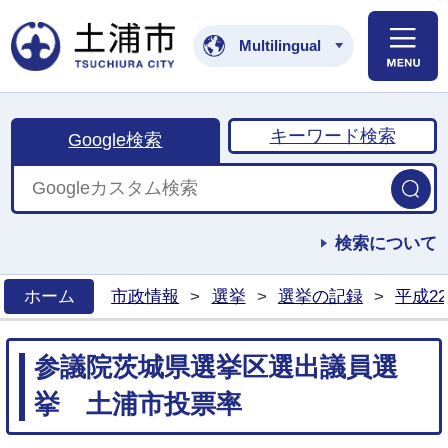
土浦市公式ホームペ
Multilingual
キーワード検索
Google検索
検索について
ホーム
市政情報
>
選挙
>
選挙の記録
>
平成2
>
参議院茨城県選挙区選出議員選
挙 土浦市投票率