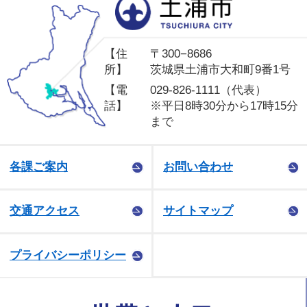
土
【住
〒300−8686
所】
茨城県土浦市大和町9番1号
【電
029-826-1111（代表）
話】
※平日8時30分から17時15分
まで
各課ご案内
お問い合わせ
交通アクセス
サイトマップ
プライバシーポリシー