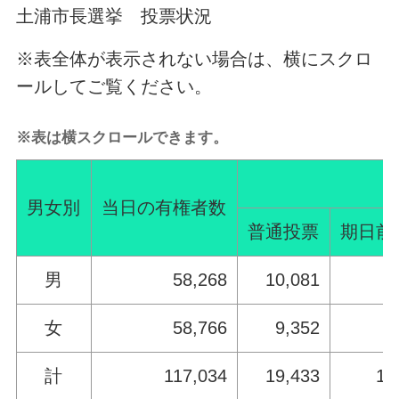
土浦市長選挙 投票状況
※表全体が表示されない場合は、横にスクロ
ールしてご覧ください。
※表は横スクロールできます。
男女別
当日の有権者数
普通投票
期日前
男
58,268
10,081
6
女
58,766
9,352
7
計
117,034
19,433
14