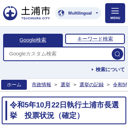
土浦市公式ホームペ
Multilingual
キーワード検索
Google検索
検索について
ホーム
市政情報
>
選挙
>
選挙の記録
>
令和5
>
令和5年10月22日執行土浦市長選
挙 投票状況（確定）