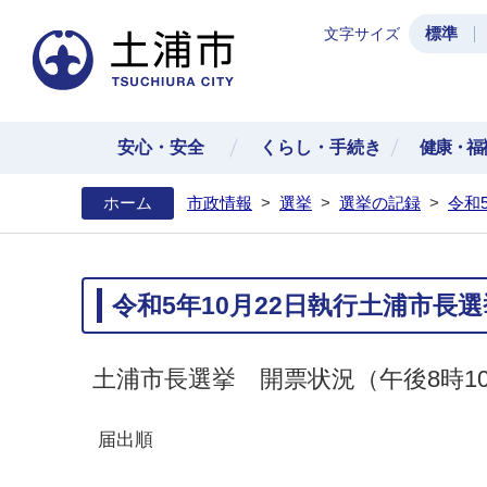
標準
文字サイズ
土浦
安心・安全
くらし・手続き
健康・福
ホーム
市政情報
>
選挙
>
選挙の記録
>
令和
令和5年10月22日執行土浦市長
土浦市長選挙 開票状況（午後8時1
届出順