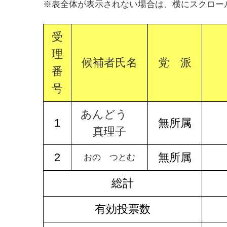
※表全体が表示されない場合は、横にスクロー
受
理
候補者氏名
党 派
番
号
あんどう
1
無所属
真理子
2
無所属
おの つとむ
総計
有効投票数