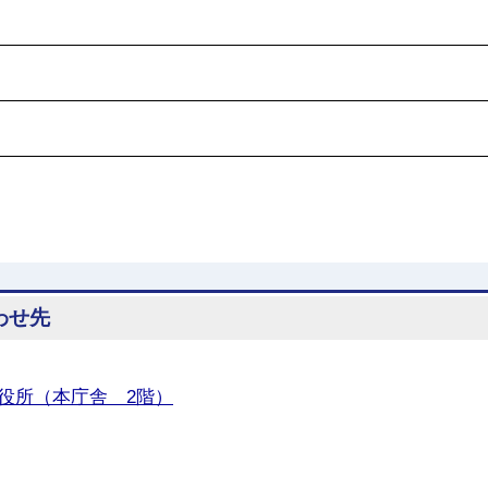
わせ先
役所（本庁舎 2階）