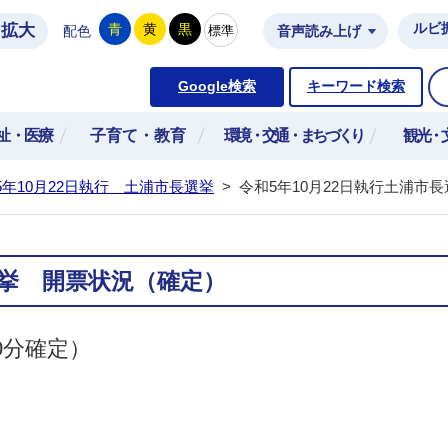
拡大
ルビ
青
黄
黒
標準
配色
音声読み上げ
市公式ホームページ
Google検索
キーワード検索
祉・医療
子育て・教育
環境・交通・まちづくり
観光・
5年10月22日執行 土浦市長選挙
>
令和5年10月22日執行土浦市
選挙 開票状況（確定）
0分確定）