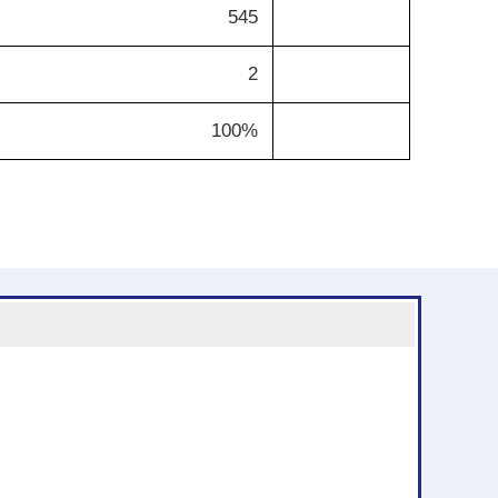
545
2
100%