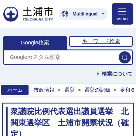
土浦市公式ホームペ
Multilingual
キーワード検索
Google検索
検索について
ホーム
市政情報
>
選挙
>
選挙の記録
>
令和６
>
衆議院比例代表選出議員選挙 北
関東選挙区 土浦市開票状況（確
定）