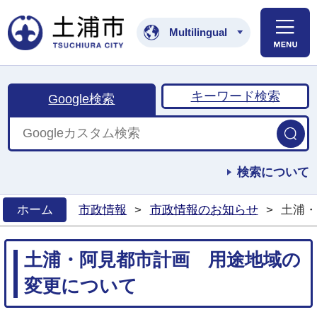
土浦市公式ホームペ
Multilingual
キーワード検索
Google検索
検索について
ホーム
市政情報
>
市政情報のお知らせ
>
土浦・
>
土浦・阿見都市計画 用途地域の
変更について