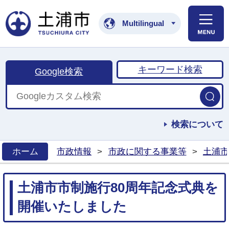
土浦市公式ホームペ
Multilingual
キーワード検索
Google検索
検索について
ホーム
市政情報
>
市政に関する事業等
>
土浦市
>
土浦市市制施行80周年記念式典を
開催いたしました