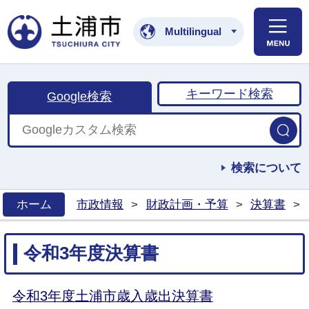
土浦市公式ホームペ
Multilingual
キーワード検索
Google検索
検索について
ホーム
市政情報
>
財政計画・予算
>
決算書
>
>
令和3年度決算書
令和3年度土浦市歳入歳出決算書