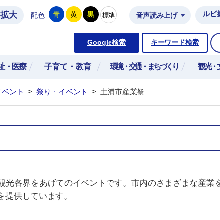
拡大
ルビ
青
黄
黒
標準
配色
音声読み上げ
市公式ホームページ
Google検索
キーワード検索
祉・医療
子育て・教育
環境・交通・まちづくり
観光・
イベント
>
祭り・イベント
>
土浦市産業祭
業観光各界をあげてのイベントです。市内のさまざまな産業
を提供しています。