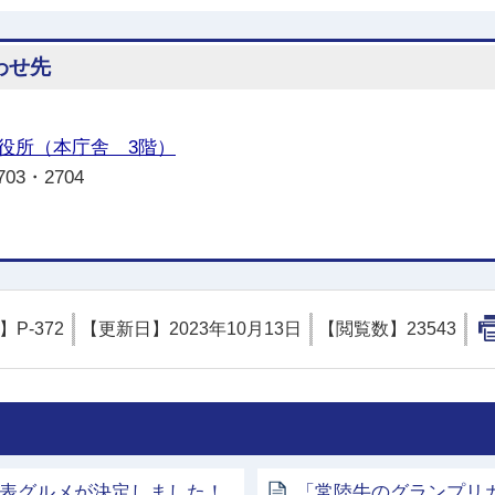
わせ先
役所（本庁舎 3階）
03・2704
D】
P-372
【更新日】
2023年10月13日
【閲覧数】
23543
代表グルメが決定しました！
「常陸牛のグランプリ