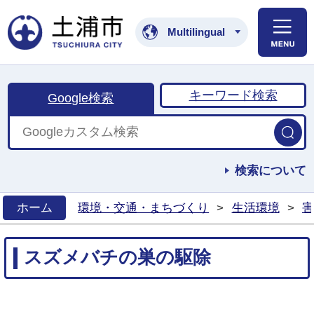
土浦市公式ホームペ
Multilingual
キーワード検索
Google検索
検索について
ホーム
環境・交通・まちづくり
>
生活環境
>
害
>
スズメバチの巣の駆除