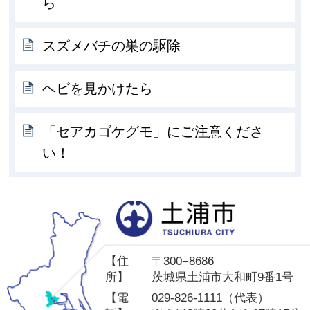
ら
スズメバチの巣の駆除
ヘビを見かけたら
「セアカゴケグモ」にご注意くださ
い！
土
【住
〒300−8686
所】
茨城県土浦市大和町9番1号
【電
029-826-1111（代表）