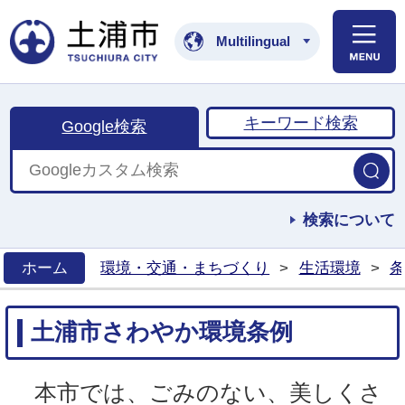
土浦市公式ホームペ
Multilingual
キーワード検索
Google検索
検索について
ホーム
環境・交通・まちづくり
>
生活環境
>
条
>
土浦市さわやか環境条例
本市では、ごみのない、美しくさ